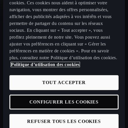
cookies. Ces cookies nous aident à optimiser votre
navigation, vous montrer des offres personnalisées,
CUPRA Leon
afficher des publicités adaptées à vos intérêts et vous
permettre de partager du contenu sur les réseaux
sociaux. En cliquant sur « Tout accepter », vous
CUPRA Leon Sportstourer
profitez pleinement de notre site. Vous pouvez aussi
ajuster vos préférences en cliquant sur « Gérer les
CUPRA Ateca 2020
préférences en matière de cookies ». Pour en savoir
plus, consultez notre Politique d’utilisation des cookies.
Politique d’utilisation des cookies
Configurez votre CUPRA
TOUT ACCEPTER
Véhicules neufs disponibles en stock
CONFIGURER LES COOKIES
Nos offres LLD à particuliers
REFUSER TOUS LES COOKIES
Nos offres LLD Business