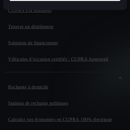
CUPRA For Business
Trouver un distributeur
Solutions de financement
Véhicules d’occasion certifiés : CUPRA Approved
Recharge à domicile
Stations de recharge publiques
Calculez vos économies en CUPRA 100% électrique