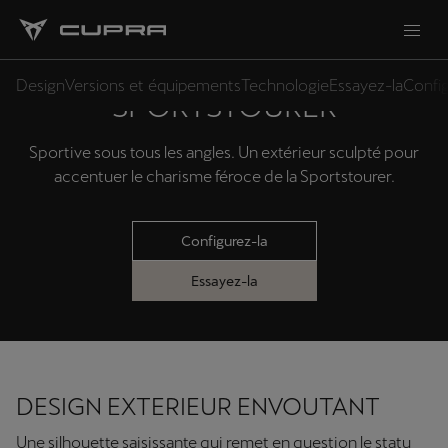
DESIGN DE LA CUPRA LEON
Design
Versions et équipements
Technologie
Essayez-la
Config
SPORTSTOURER
Sportive sous tous les angles. Un extérieur sculpté pour
accentuer le charisme féroce de la Sportstourer.
Configurez-la
Essayez-la
DESIGN EXTERIEUR ENVOUTANT
Une silhouette saisissante qui remet en question le statu