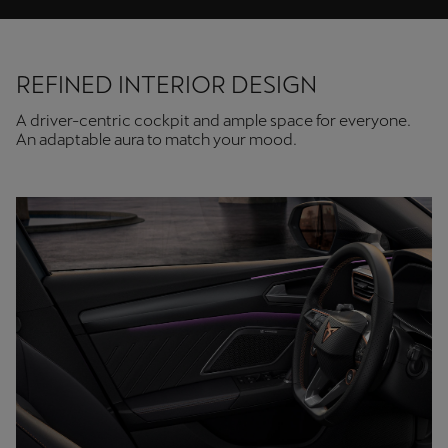
REFINED INTERIOR DESIGN
A driver-centric cockpit and ample space for everyone.
An adaptable aura to match your mood.