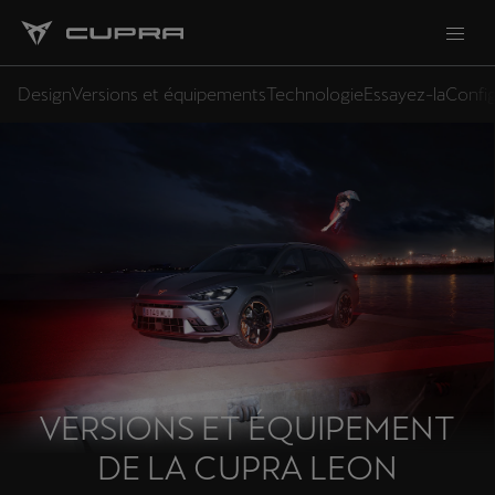
Design
Versions et équipements
Technologie
Essayez-la
Config
VERSIONS ET ÉQUIPEMENT
DE LA CUPRA LEON