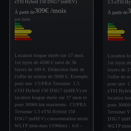
eTSI Hybrid 150 DSG7 (mHEV)
1.5 eTSI H
309
€ /mois
3
À partir de
À partir de
par mois
Location longue durée sur 37 mois.
Location lo
1er loyer de 4500 € suivi de 36
1er loyer d
loyers de 309 €. Déduction faite de
loyers de 3
l'offre de remise de 5000 €. Exemple
l'offre de 
pour une CUPRA Terramar 1.5
pour une 
eTSI Hybrid 150 DSG7 (mHEV) en
eTSI Hybr
location longue durée sur 37 mois et
location lo
pour 30000 km maximum. CUPRA
pour 3000
Terramar 1.5 eTSI Hybrid 150
Terramar V
DSG7 (mHEV) consommation mixte
DSG7 (mHE
WLTP (min-max l/100km) : 6,0 –
WLTP (min-