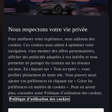
Nous respectons votre vie privée
Pour améliorer votre expérience, nous utilisons des
cookies. Ces cookies nous aident à optimiser votre
navigation, vous montrer des offres personnalisées,
Batterie 77 kWh – 340 ch⁷
afficher des publicités adaptées à vos intérêts et vous
27
799
€ /mois
À partir de
permettre de partager du contenu sur les réseaux
par mois
sociaux. En cliquant sur « Tout accepter », vous
profitez pleinement de notre site. Vous pouvez aussi
ajuster vos préférences en cliquant sur « Gérer les
préférences en matière de cookies ». Pour en savoir
plus, consultez notre Politique d’utilisation des cookies.
Le prix affiché tient compte de la remise commerciale
Politique d’utilisation des cookies
maximale (marque + partenaire) de 4000€ pour une
CUPRA Tavascan VZ 340 ch 4Drive valable jusqu'au