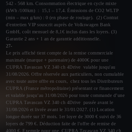
542 - 568 km. Consommation électrique en cycle mixte
(kWh /100km) : 15,1 – 17,4. Émissions de CO2 WLTP
(min – max g/km) : 0 (en phase de roulage). (2) Contrat
d'entretien VIP souscrit auprès de Volkswagen Bank
GmbH, coût mensuel de 8,1€ inclus dans les loyers. (3)
Garantie 2 ans + 1 an de garantie additionnelle.
27-
Le prix affiché tient compte de la remise commerciale
maximale (marque + partenaire) de 4000€ pour une
CUPRA Tavascan VZ 340 ch 4Drive valable jusqu'au
31/08/2026. Offre réservée aux particuliers, non cumulable
avec toute autre offre en cours, chez tous les Distributeurs
CUPRA (France métropolitaine) présentant ce financement
et valable jusqu’au 31/08/2026 pour toute commande d’une
CUPRA Tavascan VZ 340 ch 4Drive passée avant le
31/08/2026 et livrée avant le 31/01/2027. (1) Location
longue durée sur 37 mois. 1er loyer de 3000 € suivi de 36
loyers de 799 €. Déduction faite de l'offre de remise de
4000 €. Exemple pour une CUPRA Tavascan VZ 340 ch